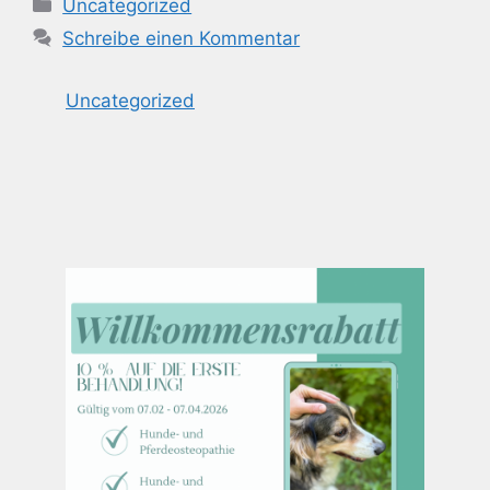
Kategorien
Uncategorized
Schreibe einen Kommentar
Uncategorized