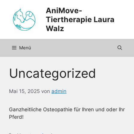
Zum
AniMove-
Inhalt
Tiertherapie Laura
springen
Walz
Menü
Uncategorized
Mai 15, 2025
von
admin
Ganzheitliche Osteopathie für Ihren und oder Ihr
Pferd!